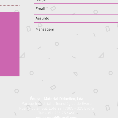
Éduca - Material Didáctico, Lda
Parque Industrial e Tecnológico de Évora
Rua Circular Sul, Lote 29 | 7005 - 325 Evora
Tel: +351 266 759 490