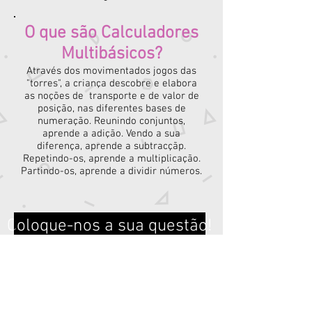
O que são Calculadores
Multibásicos?
Através dos movimentados jogos das
"torres", a criança descobre e elabora
as noções de transporte e de valor de
posição, nas diferentes bases de
numeração. Reunindo conjuntos,
aprende a adição. Vendo a sua
diferença, aprende a subtracçãp.
Repetindo-os, aprende a multiplicação.
Partindo-os, aprende a dividir números.
Coloque-nos a sua questão!
VOLTAR AO TOPO
Éduca - Material Didáctico, Lda
Parque Industrial e Tecnológico de
Évora